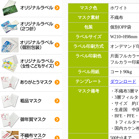
マスク色
ホワイト
マスク素材
不織布
包装
個別OPP袋
ラベルサイズ
W210×H98mm
ラベル印刷方式
オンデマンド
ラベル印刷色
片面フルカラー印
フルカラー印
ラベル用紙
コート90kg
テンプレート
ダウンロード
マスク備考
不織布3層マ
3層フィル
サイズ 約17
生産国 中
BFE・PFE
トフィルタ
国内カケン
500ｾｯﾄまで