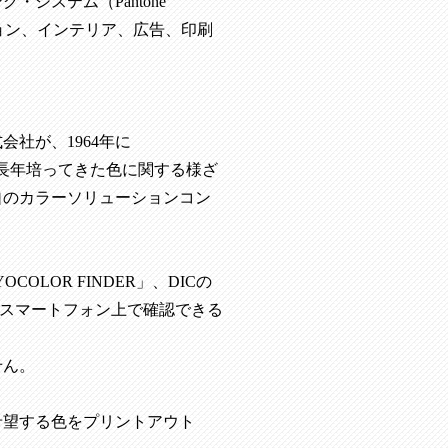
ング・システム（
Pantone
ョン、インテリア、広告、印刷
式会社が、
1964
年に
長年培ってきた色に関する様ざ
自のカラーソリューションコン
YOCOLOR FINDER
」、
DIC
の
スマートフォン上で確認できる
せん。
希望する色をプリントアウト