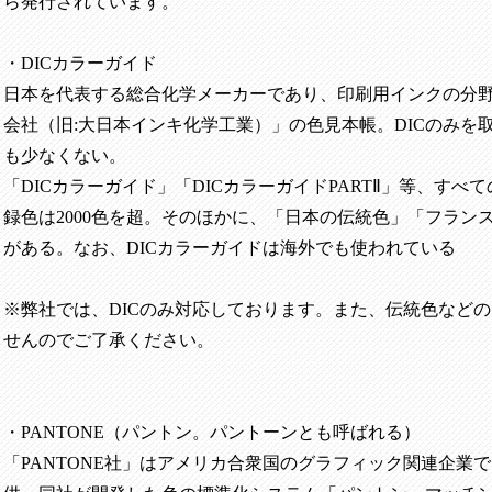
ら発行されています。
・
DIC
カラーガイド
日本を代表する総合化学メーカーであり、印刷用インクの分
会社（旧
:
大日本インキ化学工業）」の色見本帳。
DIC
のみを
も少なくない。
「
DIC
カラーガイド」「
DIC
カラーガイド
PART
Ⅱ」等、すべ
録色は
2000
色を超。そのほかに、「日本の伝統色」「フラン
がある。なお、
DIC
カラーガイドは海外でも使われている
※弊社では、DICのみ対応しております。また、伝統色など
せんのでご了承ください。
・
PANTONE
（パントン。パントーンとも呼ばれる）
「
PANTONE
社」はアメリカ合衆国のグラフィック関連企業で