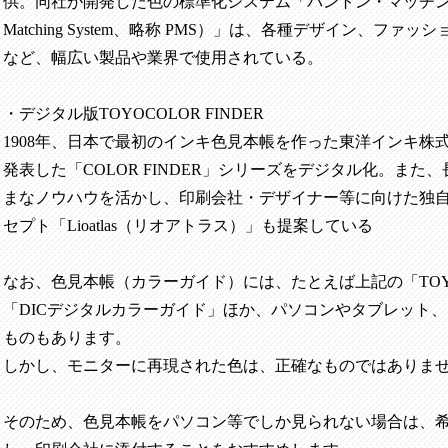
供。同社が開発した色の標準化システム「パントン・マッチ
Matching System
、略称
PMS
）」は、各種デザイン、ファッシ
など、幅広い製品や業界で使用されている。
・デジタル版
TOYOCOLOR FINDER
1908
年、日本で最初のインキ色見本帳を作った東洋インキ株
発表した「
COLOR FINDER
」シリーズをデジタル化。また、
まなノウハウを活かし、印刷会社・デザイナー等に向けた独
セプト「
Lioatlas
（リオアトラス）」も提案している
なお、色見本帳（カラーガイド）には、たとえば上記の「
TO
「
DIC
デジタルカラーガイド」ほか、パソコンやタブレット、
ものもあります。
しかし、モニターに再現された色は、正確なものではありま
そのため、色見本帳をパソコン等でしか見られない場合は、